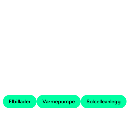
Produkter til hjemmet installert
av fagfolk
Vårt nettverk av elektriker sikrer rask og trygg
installasjon av:
Elbillader
Varmepumpe
Solcelleanlegg