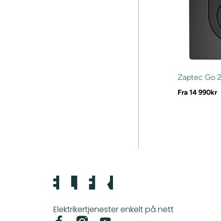
Zaptec Go 
Fra
14 990
kr
Elektrikertjenester enkelt på nett
F
Y