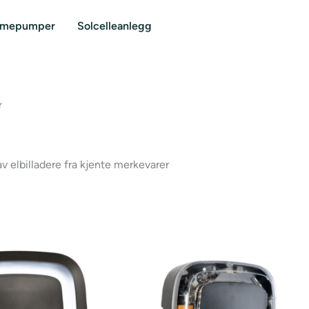
rmepumper
Solcelleanlegg
r
av elbilladere fra kjente merkevarer