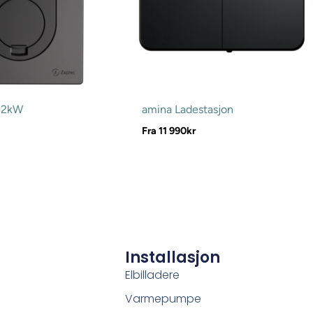
22kW
amina Ladestasjon
Fra
11 990
kr
Installasjon
Elbilladere
Varmepumpe