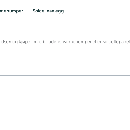
rmepumper
Solcelleanlegg
en og kjøpe inn elbilladere, varmepumper eller solcellepaneler