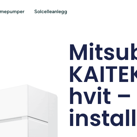
rmepumper
Solcelleanlegg
Mitsu
KAITE
hvit –
instal