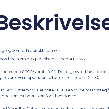
Beskrivels
logi og komfort i perfekt harmoni
nordiske hjem og gir et diskret, elegant uttrykk.
mponerende SCOP-verdi på 5,2. Dette gir svært høy effektivi
 leverer varmepumpen full effekt helt ned til -25 °C.
kun 19 dB i stillemodus er Kaiteki 6600 en av de mest st
, noe som gir bedre komfort i hverdagen.
s-filter. Dette fjerner støv, pollen, virus og bakterier fr