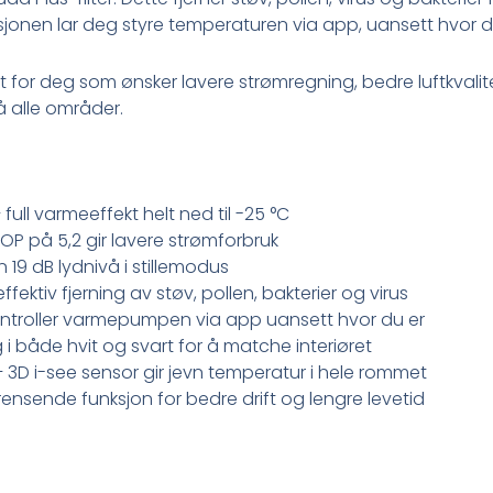
jonen lar deg styre temperaturen via app, uansett hvor d
kt for deg som ønsker lavere strømregning, bedre luftkvalitet
 alle områder.
 full varmeeffekt helt ned til -25 °C
OP på 5,2 gir lavere strømforbruk
 19 dB lydnivå i stillemodus
ffektiv fjerning av støv, pollen, bakterier og virus
ntroller varmepumpen via app uansett hvor du er
g i både hvit og svart for å matche interiøret
 3D i-see sensor gir jevn temperatur i hele rommet
rensende funksjon for bedre drift og lengre levetid