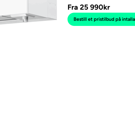
Fra
25 990
kr
Bestill et pristilbud på intall