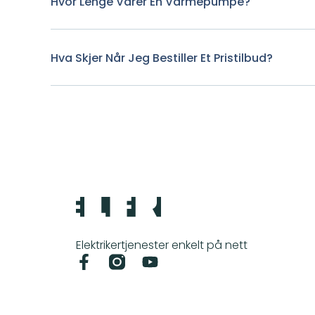
Hvor Lenge Varer En Varmepumpe?
Hva Skjer Når Jeg Bestiller Et Pristilbud?
Elektrikertjenester enkelt på nett
F
Y
a
o
c
u
e
t