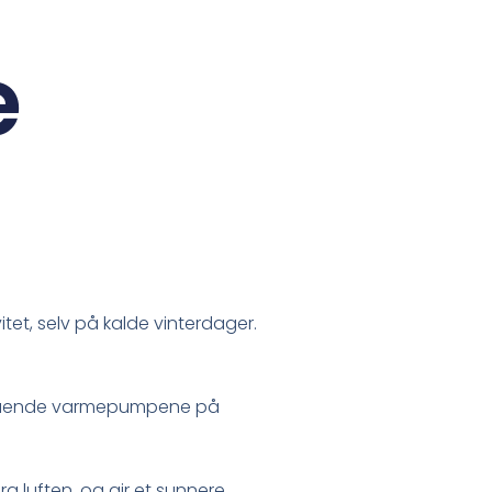
e
tet, selv på kalde vinterdager.
illegående varmepumpene på
a luften, og gir et sunnere