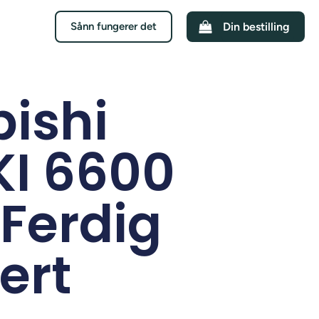
Sånn fungerer det
Din bestilling
bishi
KI 6600
 Ferdig
lert