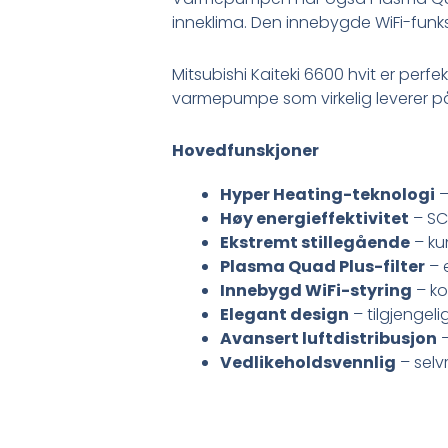
inneklima. Den innebygde WiFi-funks
Mitsubishi Kaiteki 6600 hvit er perfe
varmepumpe som virkelig leverer på
Hovedfunskjoner
Hyper Heating-teknologi
–
Høy energieffektivitet
– SC
Ekstremt stillegående
– kun
Plasma Quad Plus-filter
– e
Innebygd WiFi-styring
– ko
Elegant design
– tilgjengeli
Avansert luftdistribusjon
–
Vedlikeholdsvennlig
– selv