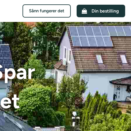
Sånn fungerer det
Din bestilling
Spar
et