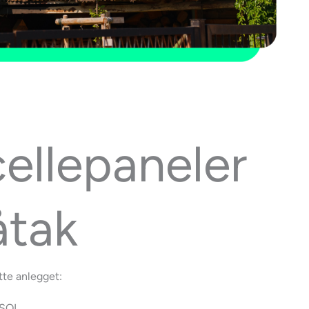
cellepaneler
åtak
tte anlegget:
*SOL