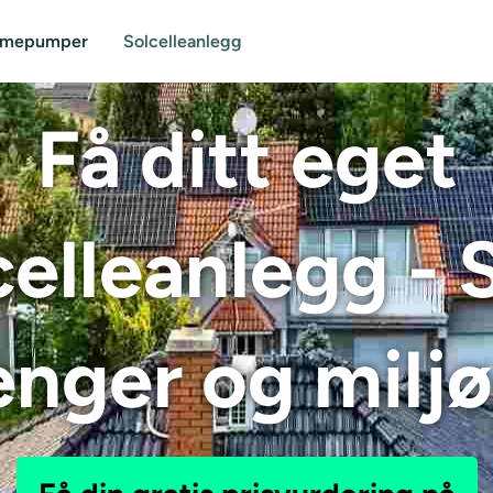
rmepumper
Solcelleanlegg
Få ditt eget
celleanlegg - 
enger og miljø