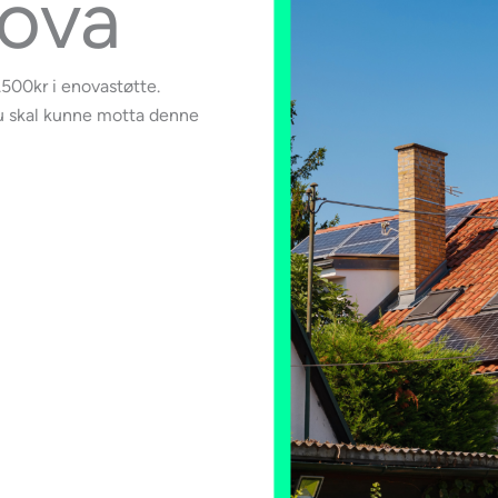
nova
2.500kr i enovastøtte.
du skal kunne motta denne