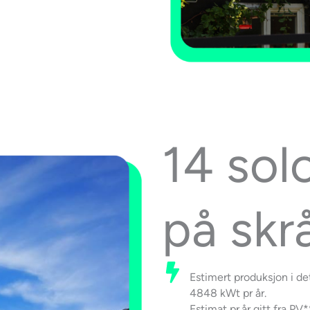
14 sol
på skr
Estimert produksjon i de
4848 kWt pr år.
Estimat pr.år gitt fra PV