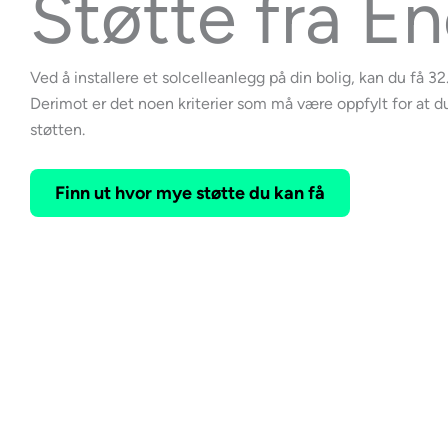
Støtte fra E
Ved å installere et solcelleanlegg på din bolig, kan du få 3
Derimot er det noen kriterier som må være oppfylt for at 
støtten.
Finn ut hvor mye støtte du kan få